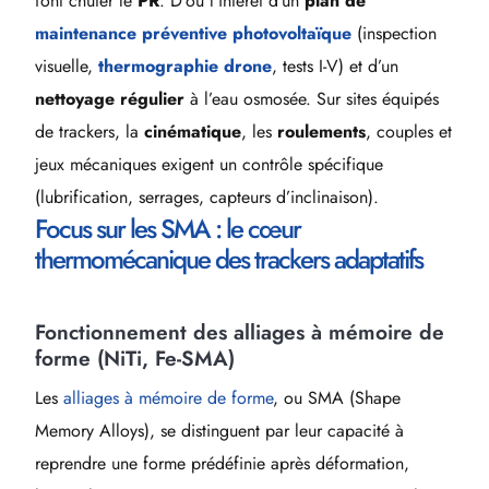
font chuter le
PR
. D’où l’intérêt d’un
plan de
maintenance préventive photovoltaïque
(inspection
visuelle,
thermographie drone
, tests I-V) et d’un
nettoyage régulier
à l’eau osmosée. Sur sites équipés
de trackers, la
cinématique
, les
roulements
, couples et
jeux mécaniques exigent un contrôle spécifique
(lubrification, serrages, capteurs d’inclinaison).
Focus sur les SMA : le cœur
thermomécanique des trackers adaptatifs
Fonctionnement des alliages à mémoire de
forme (NiTi, Fe-SMA)
Les
alliages à mémoire de forme
, ou SMA (Shape
Memory Alloys), se distinguent par leur capacité à
reprendre une forme prédéfinie après déformation,