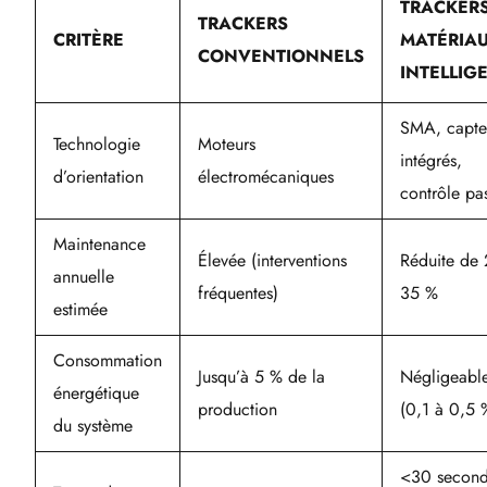
TRACKER
TRACKERS
CRITÈRE
MATÉRIA
CONVENTIONNELS
INTELLIG
SMA, capte
Technologie
Moteurs
intégrés,
d’orientation
électromécaniques
contrôle pas
Maintenance
Élevée (interventions
Réduite de 
annuelle
fréquentes)
35 %
estimée
Consommation
Jusqu’à 5 % de la
Négligeabl
énergétique
production
(0,1 à 0,5 
du système
<30 secon