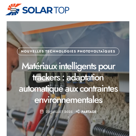
Nettoyage
et
maintenance
d’installations
photovoltaïques
NOUVELLES TECHNOLOGIES PHOTOVOLTAÏQUES
Matériaux intelligents pour
trackers : adaptation
automatique aux contraintes
environnementales
23 JUILLET 2025
PARTAGE