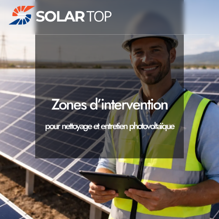
Nettoyage
et
maintenance
d’installations
photovoltaïques
Zones d’intervention
pour nettoyage et entretien photovoltaïque