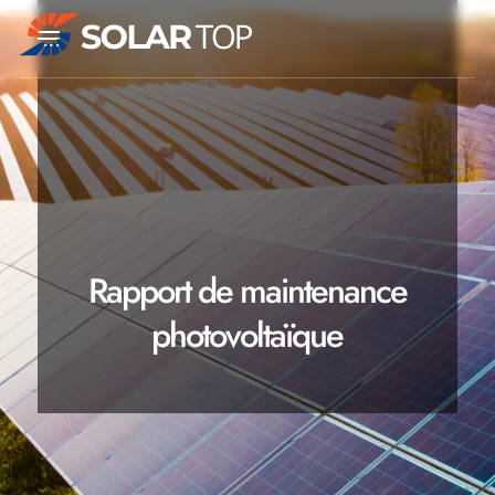
Nettoyage
et
maintenance
d’installations
photovoltaïques
Rapport de maintenance
photovoltaïque