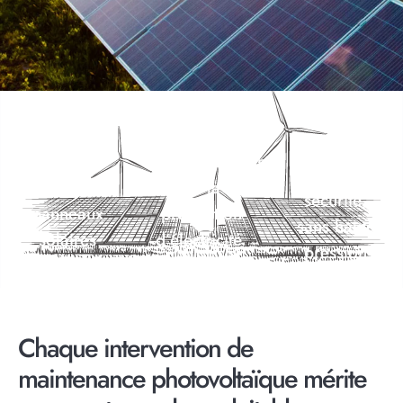
Nettoyage
Durée de vie
Jusqu’à 10%
adapté +
prolongée
d’augmentation
protocoles
des
de la
sécurité,
panneaux
production
sans haute
solaires
d’électricité
pression
Chaque intervention de
maintenance photovoltaïque mérite